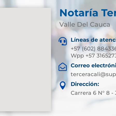
Notaría Te
Valle Del Cauca
Líneas de atenc

+57 (602) 884336
Wpp +57 316527
Correo electrón

terceracali@sup
Dirección:

Carrera 6 N° 8 -