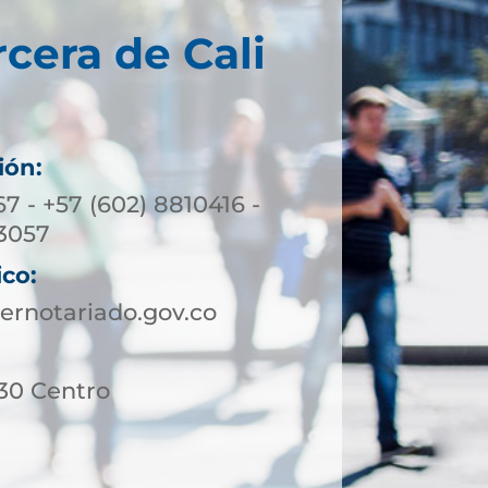
rcera de Cali
ión:
7 - +57 (602) 8810416 -
3057
ico:
ernotariado.gov.co
 30 Centro