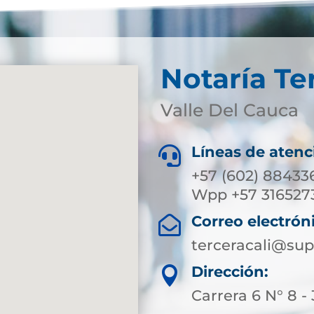
Notaría Te
Valle Del Cauca
Líneas de atenc

+57 (602) 884336
Wpp +57 316527
Correo electrón

terceracali@sup
Dirección:

Carrera 6 N° 8 -