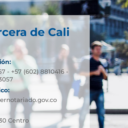
rcera de Cali
ión:
7 - +57 (602) 8810416 -
3057
ico:
ernotariado.gov.co
 30 Centro