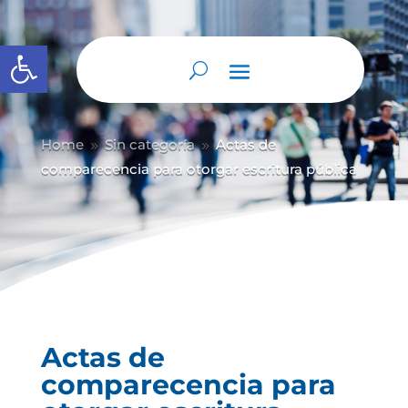
Abrir barra de herramientas
Home
Sin categoría
Actas de
9
9
comparecencia para otorgar escritura pública
Actas de
comparecencia para