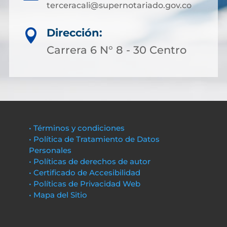
terceracali@supernotariado.gov.co
Dirección:

Carrera 6 N° 8 - 30 Centro
• Términos y condiciones
• Política de Tratamiento de Datos
Personales
• Políticas de derechos de autor
• Certificado de Accesibilidad
• Políticas de Privacidad Web
• Mapa del Sitio