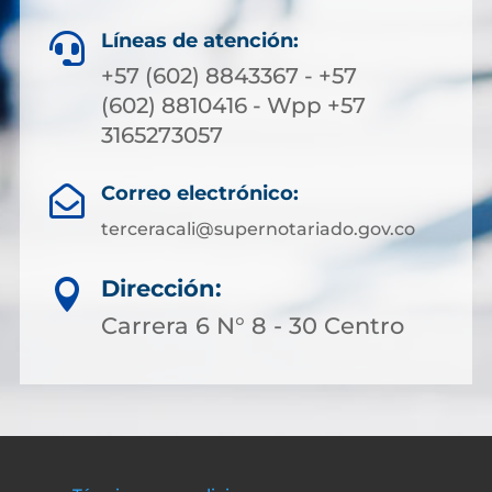
Líneas de atención:

+57 (602) 8843367 - +57
(602) 8810416 - Wpp +57
3165273057
Correo electrónico:

terceracali@supernotariado.gov.co
Dirección:

Carrera 6 N° 8 - 30 Centro