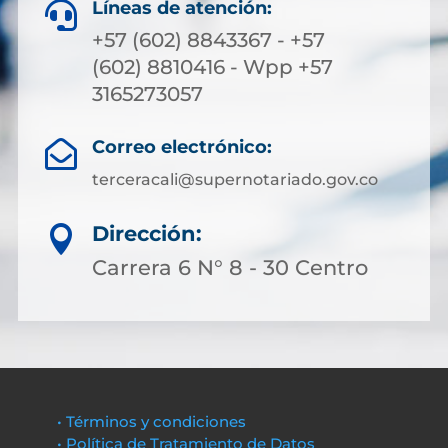
Líneas de atención:

+57 (602) 8843367 - +57
(602) 8810416 - Wpp +57
3165273057
Correo electrónico:

terceracali@supernotariado.gov.co
Dirección:

Carrera 6 N° 8 - 30 Centro
• Términos y condiciones
• Política de Tratamiento de Datos