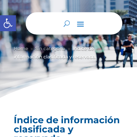
Abrir barra de herramientas
Home
Sin categoría
Índice de
9
9
información clasificada y reservada.
Índice de información
clasificada y