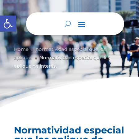
Abrir barra de herramientas
Home
normatividad especial que les
9
aplique.
Normatividad especial que les
9
aplique de interés.
Normatividad especial