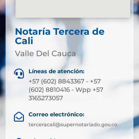
Notaría Tercera de
Cali
Valle Del Cauca
Líneas de atención:

+57 (602) 8843367 - +57
(602) 8810416 - Wpp +57
3165273057
Correo electrónico:

terceracali@supernotariado.gov.co