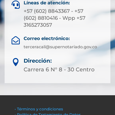
Líneas de atención:

+57 (602) 8843367 - +57
(602) 8810416 - Wpp +57
3165273057
Correo electrónico:

terceracali@supernotariado.gov.co
Dirección:

Carrera 6 N° 8 - 30 Centro
• Términos y condiciones
• Política de Tratamiento de Datos