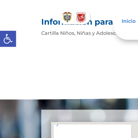
Información para niños
Inicio
Abrir barra de herramientas
Cartilla Niños, Niñas y Adolescentes –...