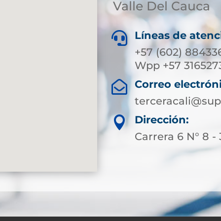
Valle Del Cauca
Líneas de atenc

+57 (602) 884336
Wpp +57 316527
Correo electrón

terceracali@sup
Dirección:

Carrera 6 N° 8 -