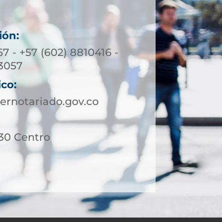
ión:
7 - +57 (602) 8810416 -
3057
ico:
ernotariado.gov.co
 30 Centro