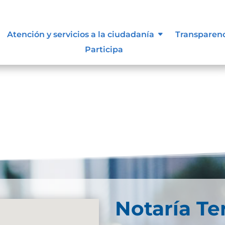
, niñas y adolescentes
Atención y servicios a la ciudadanía
Transparen
Participa
Notaría Te