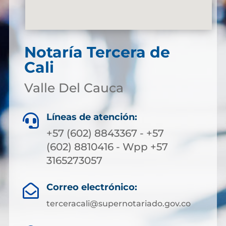
Notaría Tercera de
Cali
Valle Del Cauca
Líneas de atención:

+57 (602) 8843367 - +57
(602) 8810416 - Wpp +57
3165273057
Correo electrónico:

terceracali@supernotariado.gov.co