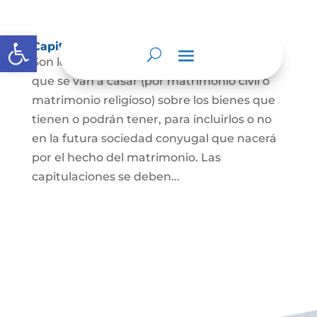
Abrir barra de herramientas
Capitulaciones Matrimoniales
Son los acuerdos que hacen las personas
que se van a casar (por matrimonio civil o
matrimonio religioso) sobre los bienes que
tienen o podrán tener, para incluirlos o no
en la futura sociedad conyugal que nacerá
por el hecho del matrimonio. Las
capitulaciones se deben...