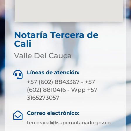
Notaría Tercera de
Cali
Valle Del Cauca
Líneas de atención:

+57 (602) 8843367 - +57
(602) 8810416 - Wpp +57
3165273057
Correo electrónico:

terceracali@supernotariado.gov.co