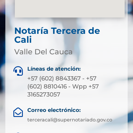
Notaría Tercera de
Cali
Valle Del Cauca
Líneas de atención:

+57 (602) 8843367 - +57
(602) 8810416 - Wpp +57
3165273057
Correo electrónico:

terceracali@supernotariado.gov.co