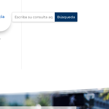
cia
er
y