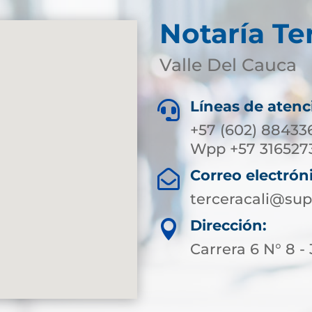
Notaría Te
Valle Del Cauca
Líneas de atenc

+57 (602) 884336
Wpp +57 316527
Correo electrón

terceracali@sup
Dirección:

Carrera 6 N° 8 -