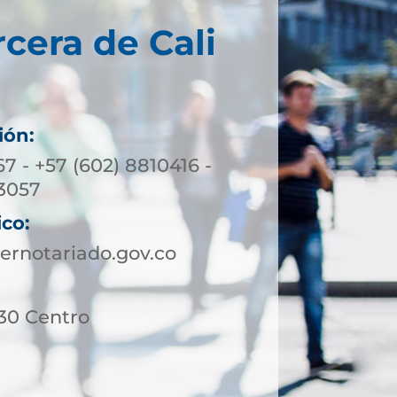
rcera de Cali
ión:
7 - +57 (602) 8810416 -
3057
ico:
ernotariado.gov.co
 30 Centro