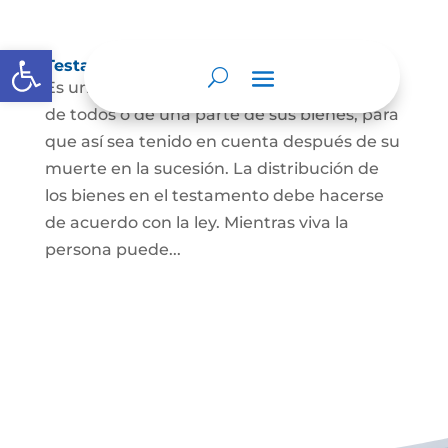
Abrir barra de herramientas
Testamento
Es un acto por el cual una persona dispone
de todos o de una parte de sus bienes, para
que así sea tenido en cuenta después de su
muerte en la sucesión. La distribución de
los bienes en el testamento debe hacerse
de acuerdo con la ley. Mientras viva la
persona puede...