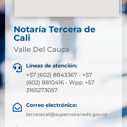
Notaría Tercera de
Cali
Valle Del Cauca
Líneas de atención:

+57 (602) 8843367 - +57
(602) 8810416 - Wpp +57
3165273057
Correo electrónico:

terceracali@supernotariado.gov.co